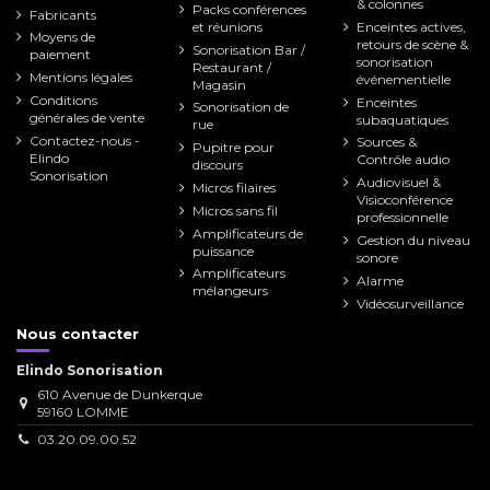
& colonnes
Packs conférences
Fabricants
et réunions
Enceintes actives,
Moyens de
retours de scène &
Sonorisation Bar /
paiement
sonorisation
Restaurant /
Mentions légales
événementielle
Magasin
Conditions
Enceintes
Sonorisation de
générales de vente
subaquatiques
rue
Contactez-nous -
Sources &
Pupitre pour
Elindo
Contrôle audio
discours
Sonorisation
Audiovisuel &
Micros filaires
Visioconférence
Micros sans fil
professionnelle
Amplificateurs de
Gestion du niveau
puissance
sonore
Amplificateurs
Alarme
mélangeurs
Vidéosurveillance
Nous contacter
Elindo Sonorisation
610 Avenue de Dunkerque
59160 LOMME
03.20.09.00.52