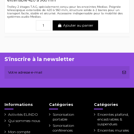
extensible 420 à 960 mm
Trolley 2 étages T.A.G, spécialement conçu pour les enceintes Mediax. Poignée
télescopique extensible de 420 à 960 mm, structure solide à 2 barres pour un
transport facile, stable et sécurisé. Accessoire indispensable pour la mobilité des
systèmes audio Mediax.
Ajouter au panier
S'inscrire à la newsletter
Informations
Catégories
Catégories
Activités ELINDO
Sonorisation
Enceintes plafond,
portable
encastrables &
Qui sommes-nous
suspendues
?
Sonorisation
conférences
Enceintes murales
Mon compte