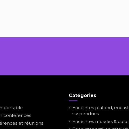
Catégories
on portable
Enceintes plafond, encast
suspendues
on conférences
Enceintes murales & colo
érences et réunions