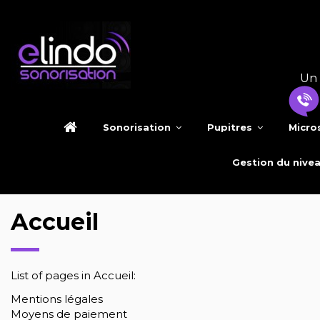
Un 
Sonorisation
Pupitres
Micro
Gestion du nive
Accueil
List of pages in Accueil:
Mentions légales
Moyens de paiement