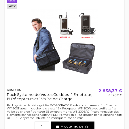
-20%
Pack
2 838,37 €
RONDSON
Pack Système de Visites Guidées : 1 Émetteur,
3 547,97 €
19 Récepteurs et 1 Valise de Charge...
Pack système de visite guidée WT-200PACK Rondson comprenant: 1 x Émetteur
WT-200T avec microphone cravate 19 x Récepteur WT-200R avec oreillette 1 x
Valise de charge / transport 35 compartiments WT-200BAG Programmation des
éléments par nos soins =&gt; OFFERT Formation à l'utilisation par téléphone =&gt;
OFFERT Ce système robuste ne manquera pas de vous...
Ajouter au panier