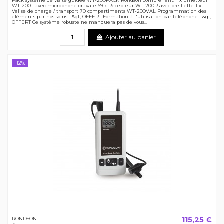
Pack système de visite guidée WT-200PACK Rondson comprenant: 1 x Émetteur
WT-200T avec microphone cravate 69 x Récepteur WT-200R avec oreillette 1 x
Valise de charge / transport 70 compartiments WT-200VAL Programmation des
éléments par nos soins =&gt; OFFERT Formation à l'utilisation par téléphone =&gt;
OFFERT Ce système robuste ne manquera pas de vous...
Ajouter au panier
-12%
115,25 €
RONDSON