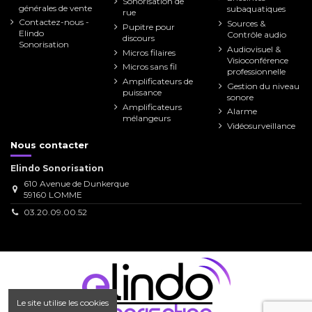
Sonorisation de
générales de vente
subaquatiques
rue
Contactez-nous -
Sources &
Pupitre pour
Elindo
Contrôle audio
discours
Sonorisation
Audiovisuel &
Micros filaires
Visioconférence
Micros sans fil
professionnelle
Amplificateurs de
Gestion du niveau
puissance
sonore
Amplificateurs
Alarme
mélangeurs
Vidéosurveillance
Nous contacter
Elindo Sonorisation
610 Avenue de Dunkerque
59160 LOMME
03.20.09.00.52
Le site utilise les cookies