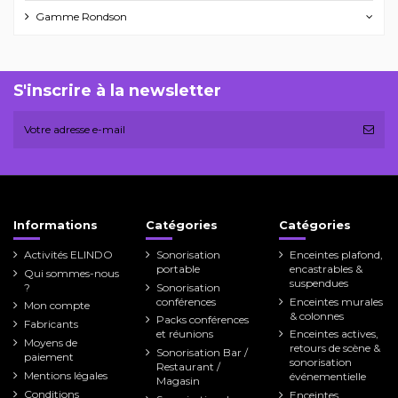
Gamme Rondson
S'inscrire à la newsletter
Informations
Catégories
Catégories
Activités ELINDO
Sonorisation
Enceintes plafond,
portable
encastrables &
Qui sommes-nous
suspendues
?
Sonorisation
conférences
Enceintes murales
Mon compte
& colonnes
Packs conférences
Fabricants
et réunions
Enceintes actives,
Moyens de
retours de scène &
Sonorisation Bar /
paiement
sonorisation
Restaurant /
Mentions légales
événementielle
Magasin
Conditions
Enceintes