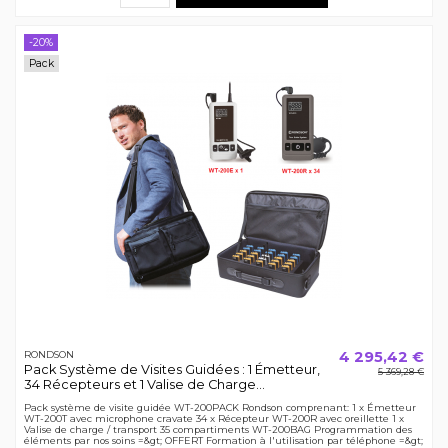
-20%
Pack
4 295,42 €
RONDSON
Pack Système de Visites Guidées : 1 Émetteur,
5 369,28 €
34 Récepteurs et 1 Valise de Charge...
Pack système de visite guidée WT-200PACK Rondson comprenant: 1 x Émetteur
WT-200T avec microphone cravate 34 x Récepteur WT-200R avec oreillette 1 x
Valise de charge / transport 35 compartiments WT-200BAG Programmation des
éléments par nos soins =&gt; OFFERT Formation à l'utilisation par téléphone =&gt;