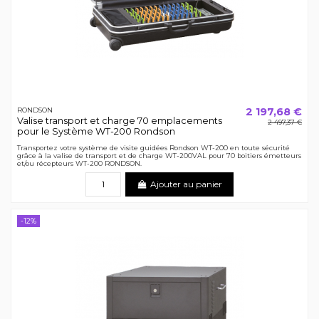
2 197,68 €
RONDSON
Valise transport et charge 70 emplacements
2 497,37 €
pour le Système WT-200 Rondson
Transportez votre système de visite guidées Rondson WT-200 en toute sécurité
grâce à la valise de transport et de charge WT-200VAL pour 70 boitiers émetteurs
et/ou récepteurs WT-200 RONDSON.
Ajouter au panier
-12%