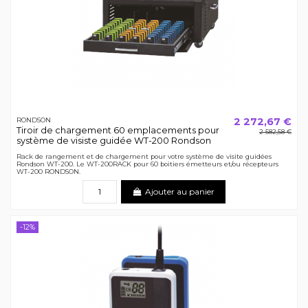
2 272,67 €
RONDSON
Tiroir de chargement 60 emplacements pour
2 582,58 €
système de visiste guidée WT-200 Rondson
Rack de rangement et de chargement pour votre système de visite guidées
Rondson WT-200. Le WT-200RACK pour 60 boitiers émetteurs et/ou récepteurs
WT-200 RONDSON.
Ajouter au panier
-12%