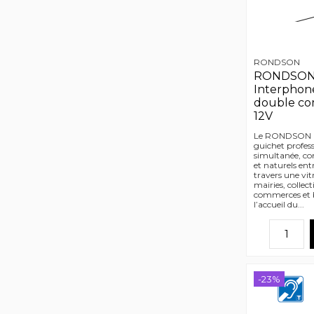
RONDSON
RONDSON 
Interphon
double co
12V
Le RONDSON GM
guichet profe
simultanée, co
et naturels entr
travers une vitr
mairies, collec
commerces et bâ
l’accueil du...
-23%