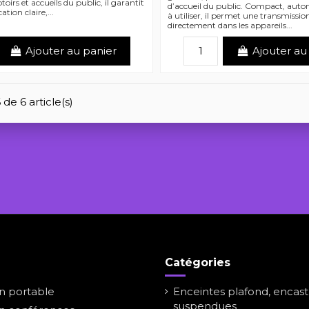
oirs et accueils du public, il garantit
d’accueil du public. Compact, aut
ion claire,...
à utiliser, il permet une transmissio
directement dans les appareils...
Ajouter au panier
Ajouter au
 de 6 article(s)
Catégories
on portable
Enceintes plafond, encast
suspendues