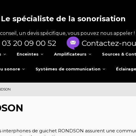
Le spécialiste de la sonorisation
conseil, un devis spécifique, vous pouvez nous appeler !
03 20 09 00 52
Contactez-nou
s
Enceintes
Amplificateurs
Sources & Cont
au sonore
Systèmes de communication
Éclairag
NDSON
DSON
 interphones de guichet RONDSON assurent une communicati