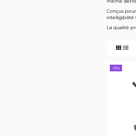
même derrièr
Conçus pour l
intelligibili
La qualité p
-15%