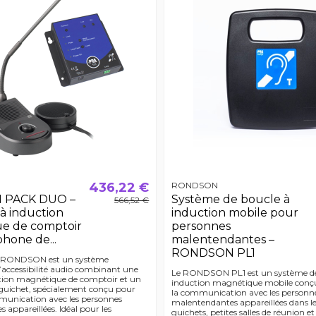
436,22 €
RONDSON
PACK DUO –
Système de boucle à
566,52 €
 à induction
induction mobile pour
e de comptoir
personnes
phone de...
malentendantes –
RONDSON PL1
RONDSON est un système
d’accessibilité audio combinant une
Le RONDSON PL1 est un système de
tion magnétique de comptoir et un
induction magnétique mobile conçu 
guichet, spécialement conçu pour
la communication avec les personn
ommunication avec les personnes
malentendantes appareillées dans l
appareillées. Idéal pour les
guichets, petites salles de réunion e