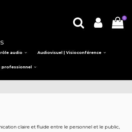
0
s
rôle audio
Audiovisuel | Visioconférence
e professionnel
on claire et fluide entre le personnel et le public,