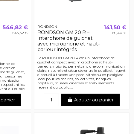
546,82 €
RONDSON
141,50 €
RONDSON GM 20 R –
643,32 €
181,40 €
Interphone de guichet
avec microphone et haut-
parleur intégrés
Le RONDSON GM 20 R est un interphone de
guichet compact avec microphone et haut-
ionnel de
parleurs intégrés, permettant une communication
e vitre en
claire, naturelle et sécurisée entre le public et l’agent
one de guichet,
d’accueil à travers une paroi vitrée ou en plexiglass.
ur personnes
Idéal pour les mairies, collectivités, banques,
mmunication
hôpitaux, musées, cinémas et établissements
n respectant les
recevant du public....
evant du public.
 panier
Ajouter au panier