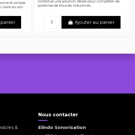
constitue une solution idéale pour compléter les
onome et simple
systèmes de boucles inductives...
n claire du son
 panier
Ajouter au panier
Nous contacter
rables &
Elindo Sonorisation