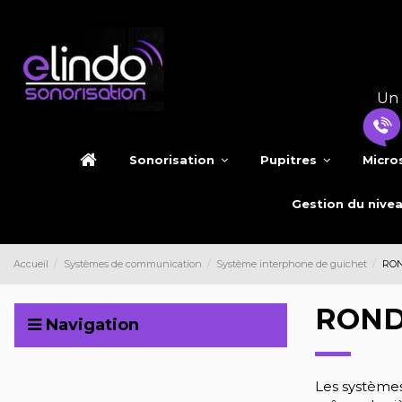
Un 
Sonorisation
Pupitres
Micro
Gestion du nive
Accueil
Systèmes de communication
Système interphone de guichet
RO
RON
Navigation
Les systèmes