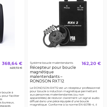
368,64 €
Système boucle malentendants
162,20 €
Récepteur pour boucle
423,72 €
magnétique
malentendants –
RONDSON RXT12
Le RONDSON RXT12 est un récepteur professionnel
pour boucle à induction magnétique permettant
 boucle à
aux personnes malentendantes (ou non
pour faciliter
appareillées) de recevoir clairement un signal audio
es
diffusé dans une pièce équipée d’une boucle
es bureaux,
magnétique. Conforme à la norme EN 60118-4, il
t espaces