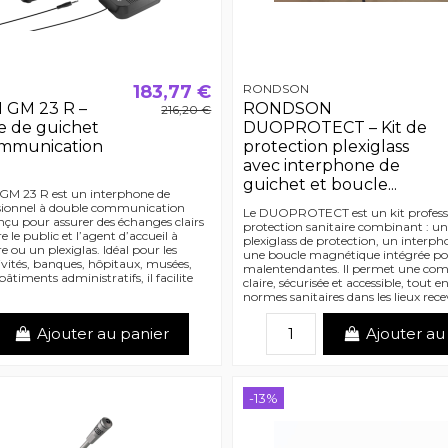
183,77 €
RONDSON
GM 23 R –
RONDSON
216,20 €
e de guichet
DUOPROTECT – Kit de
mmunication
protection plexiglass
avec interphone de
guichet et boucle...
 23 R est un interphone de
ssionnel à double communication
Le DUOPROTECT est un kit profess
nçu pour assurer des échanges clairs
protection sanitaire combinant : un
e le public et l’agent d’accueil à
plexiglass de protection, un interph
e ou un plexiglas. Idéal pour les
une boucle magnétique intégrée po
tivités, banques, hôpitaux, musées,
malentendantes. Il permet une co
timents administratifs, il facilite
claire, sécurisée et accessible, tout e
normes sanitaires dans les lieux rec
Ajouter au panier
Ajouter au
-13%