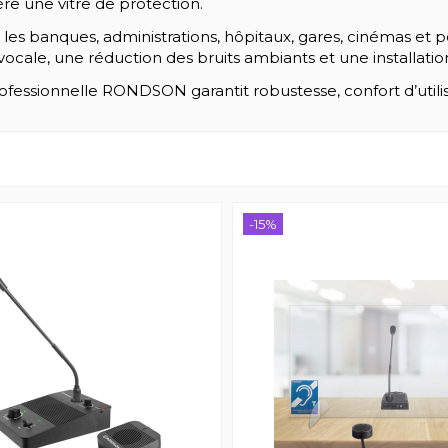
e une vitre de protection.
es banques, administrations, hôpitaux, gares, cinémas et poi
té vocale, une réduction des bruits ambiants et une installatio
rofessionnelle RONDSON garantit robustesse, confort d’util
-15%