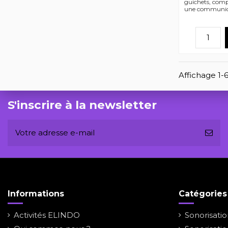
guichets, compt
une communicat
Affichage 1-6
S'inscrire à la newsletter
Informations
Catégories
Activités ELINDO
Sonorisati