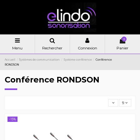
0
Menu
Rechercher
Connexion
Panier
Accueil
Systèmes de communication
Système conférence
Conférence
RONDSON
Conférence RONDSON
9
-15%