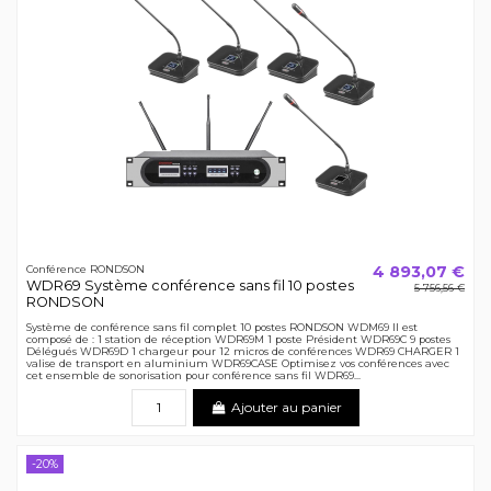
4 893,07 €
Conférence RONDSON
WDR69 Système conférence sans fil 10 postes
5 756,56 €
RONDSON
Système de conférence sans fil complet 10 postes RONDSON WDM69 Il est
composé de : 1 station de réception WDR69M 1 poste Président WDR69C 9 postes
Délégués WDR69D 1 chargeur pour 12 micros de conférences WDR69 CHARGER 1
valise de transport en aluminium WDR69CASE Optimisez vos conférences avec
cet ensemble de sonorisation pour conférence sans fil WDR69...
Ajouter au panier
-20%