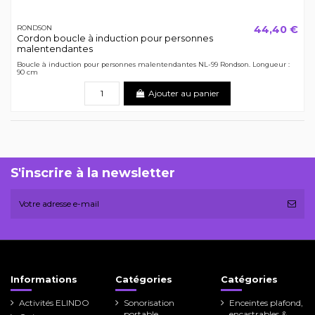
44,40 €
RONDSON
Cordon boucle à induction pour personnes
malentendantes
Boucle à induction pour personnes malentendantes NL-99 Rondson. Longueur :
90 cm
Ajouter au panier
S'inscrire à la newsletter
Informations
Catégories
Catégories
Activités ELINDO
Sonorisation
Enceintes plafond,
portable
encastrables &