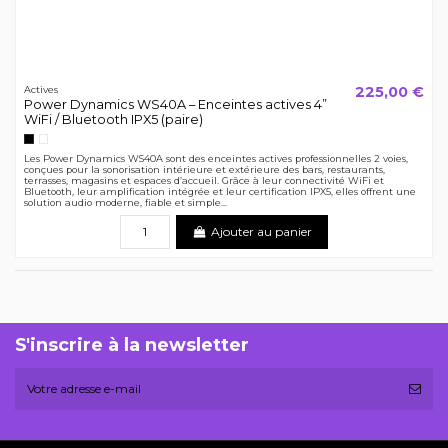
225,00 €
Actives
Power Dynamics WS40A – Enceintes actives 4”
WiFi / Bluetooth IPX5 (paire)
Noir
Blanc
Les Power Dynamics WS40A sont des enceintes actives professionnelles 2 voies,
conçues pour la sonorisation intérieure et extérieure des bars, restaurants,
terrasses, magasins et espaces d’accueil. Grâce à leur connectivité WiFi et
Bluetooth, leur amplification intégrée et leur certification IPX5, elles offrent une
solution audio moderne, fiable et simple...
Ajouter au panier
S'inscrire à la newsletter