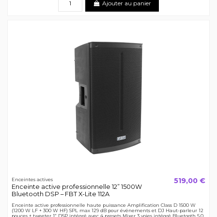
Ajouter au panier
519,00 €
Enceintes actives
Enceinte active professionnelle 12” 1500W
Bluetooth DSP – FBT X-Lite 112A
Enceinte active professionnelle haute puissance Amplification Class D 1500 W
(1200 W LF + 300 W HF) SPL max 129 dB pour événements et DJ Haut-parleur 12
pouces + tweeter 1” DSP intégré avec 4 presets Mixer 3 voies intégré Bluetooth 5.0