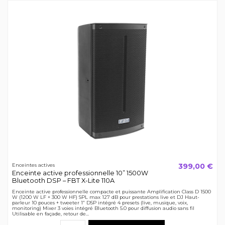
399,00 €
Enceintes actives
Enceinte active professionnelle 10” 1500W
Bluetooth DSP – FBT X-Lite 110A
Enceinte active professionnelle compacte et puissante Amplification Class D 1500
W (1200 W LF + 300 W HF) SPL max 127 dB pour prestations live et DJ Haut-
parleur 10 pouces + tweeter 1” DSP intégré 4 presets (live, musique, voix,
monitoring) Mixer 3 voies intégré Bluetooth 5.0 pour diffusion audio sans fil
Utilisable en façade, retour de...