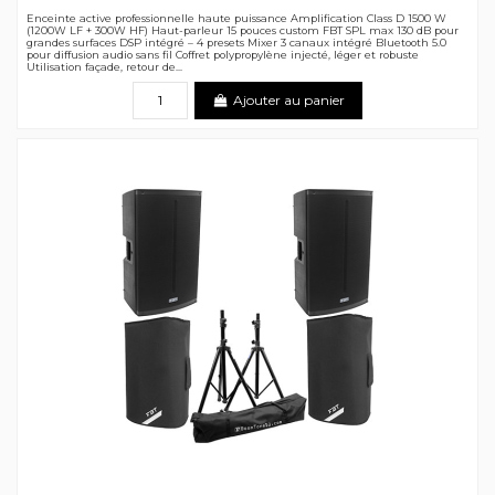
Enceinte active professionnelle haute puissance Amplification Class D 1500 W
(1200W LF + 300W HF) Haut-parleur 15 pouces custom FBT SPL max 130 dB pour
grandes surfaces DSP intégré – 4 presets Mixer 3 canaux intégré Bluetooth 5.0
pour diffusion audio sans fil Coffret polypropylène injecté, léger et robuste
Utilisation façade, retour de...
Ajouter au panier