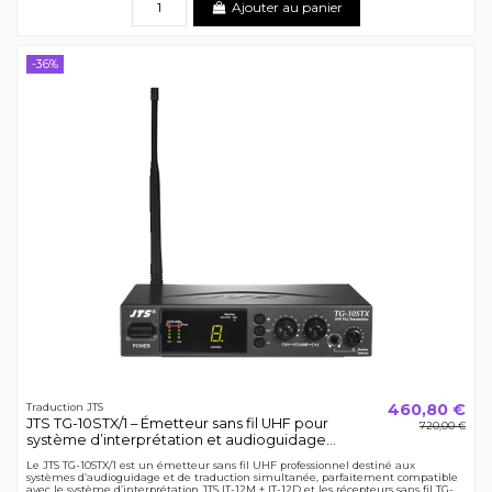
Ajouter au panier
-36%
460,80 €
Traduction JTS
JTS TG-10STX/1 – Émetteur sans fil UHF pour
720,00 €
système d’interprétation et audioguidage...
Le JTS TG-10STX/1 est un émetteur sans fil UHF professionnel destiné aux
systèmes d’audioguidage et de traduction simultanée, parfaitement compatible
avec le système d’interprétation JTS IT-12M + IT-12D et les récepteurs sans fil TG-