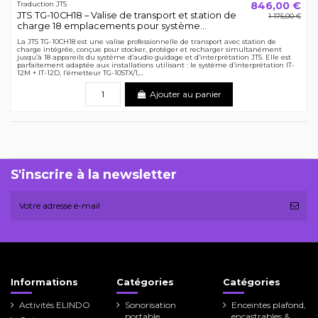
846,00 €
Traduction JTS
JTS TG-10CH18 – Valise de transport et station de
1 175,00 €
charge 18 emplacements pour système...
La JTS TG-10CH18 est une valise professionnelle de transport avec station de
charge intégrée, conçue pour stocker, protéger et recharger simultanément
jusqu’à 18 appareils du système d’audio guidage et d’interprétation JTS. Elle est
parfaitement adaptée aux installations utilisant : le système d’interprétation IT-
12M + IT-12D, l’émetteur TG-10STX/1,...
Ajouter au panier
S'inscrire à la newsletter
Informations
Catégories
Catégories
Activités ELINDO
Sonorisation
Enceintes plafond,
portable
encastrables &