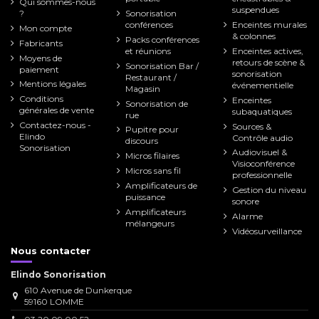
Qui sommes-nous
suspendues
?
Sonorisation
conférences
Enceintes murales
Mon compte
& colonnes
Packs conférences
Fabricants
et réunions
Enceintes actives,
Moyens de
retours de scène &
Sonorisation Bar /
paiement
sonorisation
Restaurant /
Mentions légales
événementielle
Magasin
Conditions
Enceintes
Sonorisation de
générales de vente
subaquatiques
rue
Contactez-nous -
Sources &
Pupitre pour
Elindo
Contrôle audio
discours
Sonorisation
Audiovisuel &
Micros filaires
Visioconférence
Micros sans fil
professionnelle
Amplificateurs de
Gestion du niveau
puissance
sonore
Amplificateurs
Alarme
mélangeurs
Vidéosurveillance
Nous contacter
Elindo Sonorisation
610 Avenue de Dunkerque
59160 LOMME