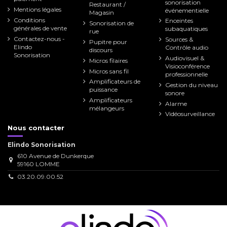
sonorisation
Restaurant /
Mentions légales
événementielle
Magasin
Conditions
Enceintes
Sonorisation de
générales de vente
subaquatiques
rue
Contactez-nous -
Sources &
Pupitre pour
Elindo
Contrôle audio
discours
Sonorisation
Audiovisuel &
Micros filaires
Visioconférence
Micros sans fil
professionnelle
Amplificateurs de
Gestion du niveau
puissance
sonore
Amplificateurs
Alarme
mélangeurs
Vidéosurveillance
Nous contacter
Elindo Sonorisation
610 Avenue de Dunkerque
59160 LOMME
03.20.09.00.52