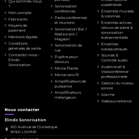
Qui sommes-nous
suspendues
?
Sonorisation
conférences
Enceintes murales
Mon compte
& colonnes
Packs conférences
Fabricants
et réunions
Enceintes actives,
Moyens de
retours de scène &
Sonorisation Bar /
paiement
sonorisation
Restaurant /
Mentions légales
événementielle
Magasin
Conditions
Enceintes
Sonorisation de
générales de vente
subaquatiques
rue
Contactez-nous -
Sources &
Pupitre pour
Elindo
Contrôle audio
discours
Sonorisation
Audiovisuel &
Micros filaires
Visioconférence
Micros sans fil
professionnelle
Amplificateurs de
Gestion du niveau
puissance
sonore
Amplificateurs
Alarme
mélangeurs
Vidéosurveillance
Nous contacter
Elindo Sonorisation
610 Avenue de Dunkerque
59160 LOMME