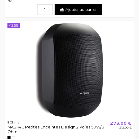
Noir
Ajouter au panier
-12,5%
273,00 €
8 Ohms
MASK4C Petites Enceintes Design 2 Voies 50W/8
312,00 €
Ohms