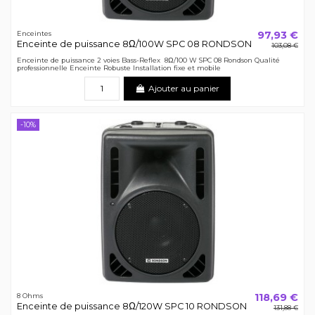
97,93 €
Enceintes
Enceinte de puissance 8Ω/100W SPC 08 RONDSON
103,08 €
Enceinte de puissance 2 voies Bass-Reflex 8Ω/100 W SPC 08 Rondson Qualité
professionnelle Enceinte Robuste Installation fixe et mobile
Ajouter au panier
-10%
118,69 €
8 Ohms
Enceinte de puissance 8Ω/120W SPC 10 RONDSON
131,88 €