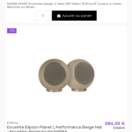
MASK8 APART Enceintes Design 2 Voies 200 Watts / 8 Ohms 8" Couleur à choisir :
Blanches ou Noires
Ajouter au panier
-10%
584,55 €
8 Ohms
Enceinte Elipson Planet L Performance Beige Mat
649,50 €
– Enceinte design haute fidélité