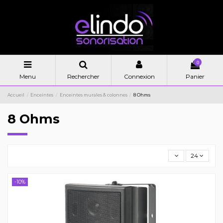
0
Menu
Rechercher
Connexion
Panier
Accueil
Enceintes
Enceintes murales & colonnes
8 Ohms
8 Ohms
24
-10%