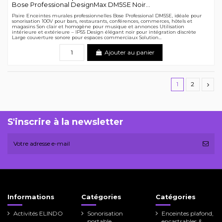
Bose Professional DesignMax DM5SE Noir...
Paire Enceintes murales professionnelles Bose Professional DM5SE, idéale pour
sonorisation 100V pour bars, restaurants, conférences, commerces, hôtels et
magasins Son clair et homogène pour musique et annonces Utilisation
intérieure et extérieure – IP55 Design élégant noir pour intégration discrète
Large couverture sonore pour espaces commerciaux Solution...
Ajouter au panier
1
2
S'inscrire à la newsletter
Informations
Catégories
Catégories
Activités ELINDO
Sonorisation
Enceintes plafond,
portable
encastrables &