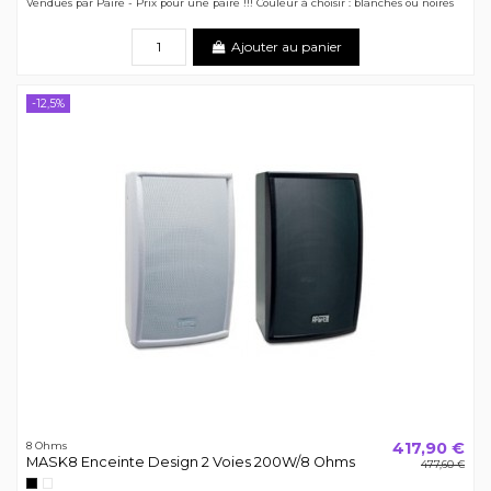
Vendues par Paire - Prix pour une paire !!! Couleur à choisir : blanches ou noires
Ajouter au panier
-12,5%
417,90 €
8 Ohms
MASK8 Enceinte Design 2 Voies 200W/8 Ohms
477,60 €
Noir
Blanc