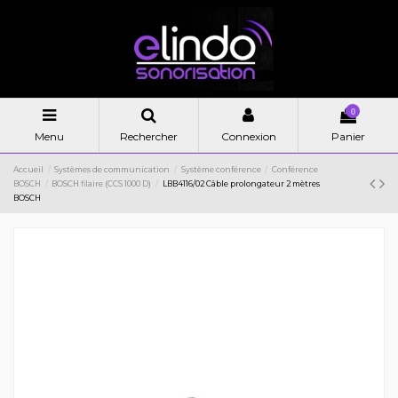
0
Menu
Rechercher
Connexion
Panier
Accueil
Systèmes de communication
Système conférence
Conférence
BOSCH
BOSCH filaire (CCS 1000 D)
LBB4116/02 Câble prolongateur 2 mètres
BOSCH