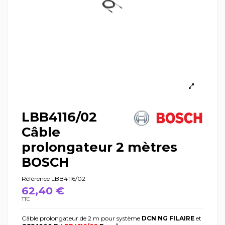
LBB4116/02
Câble
prolongateur 2 mètres
BOSCH
Référence
LBB4116/02
62,40 €
TTC
Câble prolongateur de 2 m pour système
DCN NG FILAIRE
et