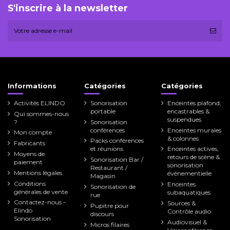
S'inscrire à la newsletter
Informations
Catégories
Catégories
Activités ELINDO
Sonorisation
Enceintes plafond,
portable
encastrables &
Qui sommes-nous
suspendues
?
Sonorisation
conférences
Enceintes murales
Mon compte
& colonnes
Packs conférences
Fabricants
et réunions
Enceintes actives,
Moyens de
retours de scène &
Sonorisation Bar /
paiement
sonorisation
Restaurant /
Mentions légales
événementielle
Magasin
Conditions
Enceintes
Sonorisation de
générales de vente
subaquatiques
rue
Contactez-nous -
Sources &
Pupitre pour
Elindo
Contrôle audio
discours
Sonorisation
Audiovisuel &
Micros filaires