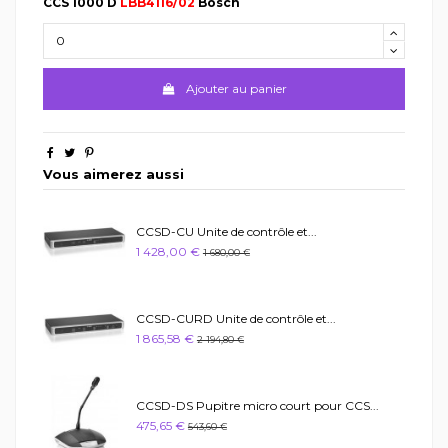
CCS 1000 D
LBB4116/02
Bosch
Ajouter au panier
Vous aimerez aussi
CCSD-CU Unite de contrôle et...
1 428,00 €
1 680,00 €
CCSD-CURD Unite de contrôle et...
1 865,58 €
2 194,80 €
CCSD-DS Pupitre micro court pour CCS...
475,65 €
543,60 €