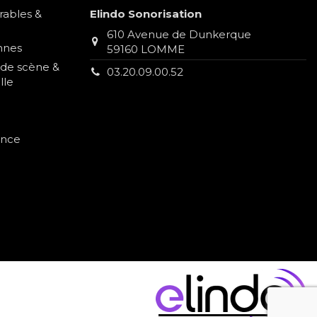
rables &
Elindo Sonorisation
610 Avenue de Dunkerque
nnes
59160 LOMME
s de scène &
03.20.09.00.52
lle
ence