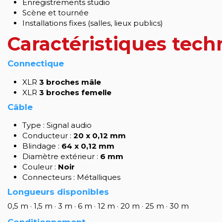
Enregistrements studio
Scène et tournée
Installations fixes (salles, lieux publics)
Caractéristiques tech
Connectique
XLR
3 broches mâle
XLR
3 broches femelle
Câble
Type : Signal audio
Conducteur :
20 x 0,12 mm
Blindage :
64 x 0,12 mm
Diamètre extérieur :
6 mm
Couleur :
Noir
Connecteurs : Métalliques
Longueurs disponibles
0,5 m · 1,5 m · 3 m · 6 m · 12 m · 20 m · 25 m · 30 m
Conditionnement