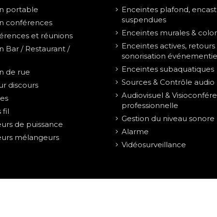
on portable
Enceintes plafond, encast
suspendues
on conférences
Enceintes murales & colo
érences et réunions
Enceintes actives, retour
n Bar / Restaurant /
sonorisation événementie
Enceintes subaquatiques
on de rue
Sources & Contrôle audio
ur discours
Audiovisuel & Visioconfér
res
professionnelle
fil
Gestion du niveau sonore
eurs de puissance
Alarme
eurs mélangeurs
Vidéosurveillance