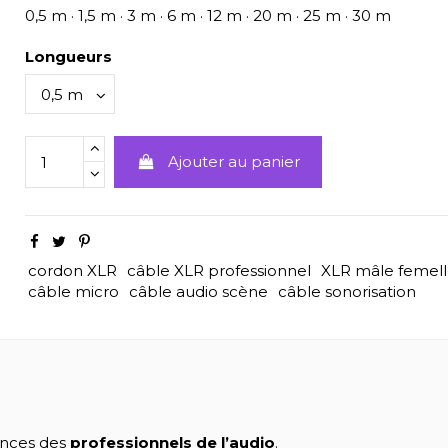
0,5 m · 1,5 m · 3 m · 6 m · 12 m · 20 m · 25 m · 30 m
Longueurs
Ajouter au panier
cordon XLR
câble XLR professionnel
XLR mâle femel
câble micro
câble audio scène
câble sonorisation
ences des
professionnels de l’audio
.