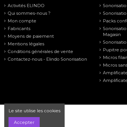
Activités ELINDO
Sonorisati
Qui sommes-nous ?
Sonorisati
Mon compte
Packs conf
Fabricants
Sonorisatio
Magasin
Moyens de paiement
Sonorisati
Mentions légales
Pupitre po
Conditions générales de vente
Micros filai
Contactez-nous - Elindo Sonorisation
Micros sans 
Amplificat
Amplificat
Le site utilise les cookies
Elindo propulsé par PrestaShop™
Accepter