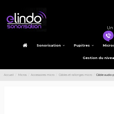
Un 
Sonorisation
Pupitres
Micro
Gestion du nive
Accueil
Micros
Accessoires micro
Câbles et rallonges micro
Câble audio 