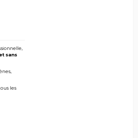
sionnelle,
 et sans
cènes,
tous les