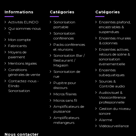
Informations
Catégories
Catégories
Activités ELINDO
Sonorisation
Enceintes plafond,
portable
encastrables &
Qui sommes-nous
suspendues
?
Sonorisation
conférences
Enceintes murales
Mon compte
& colonnes
Packs conférences
Fabricants
et réunions
Enceintes actives,
Moyens de
retours de scène &
Sonorisation Bar /
paiement
sonorisation
Restaurant /
Mentions légales
événementielle
Magasin
Conditions
Enceintes
Sonorisation de
générales de vente
subaquatiques
rue
Contactez-nous -
Sources &
Pupitre pour
Elindo
Contrôle audio
discours
Sonorisation
Audiovisuel &
Micros filaires
Visioconférence
Micros sans fil
professionnelle
Amplificateurs de
Gestion du niveau
puissance
sonore
Amplificateurs
Alarme
mélangeurs
Vidéosurveillance
Nous contacter