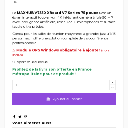
TTC
Le
MAXHUB V7550 XBoard V7 Series 75 pouces
est un
écran interactif tout-en-un 4K intégrant caméra triple 50 MP
avec intelligence artificielle, réseau de 16 microphones et surface
tactile ultra précise.
Conçu pour les salles de réunion moyennes à grandes jusqu’à 15
personnes, il offre une solution complète de visioconférence
professionnelle.
⚠
Module OPS Windows obligatoire à ajouter
(non
inclus).
Support mural inclus.
Profitez de la livraison offerte en France
métropolitaine pour ce produit !
Ajouter au panier
Vous aimerez aussi