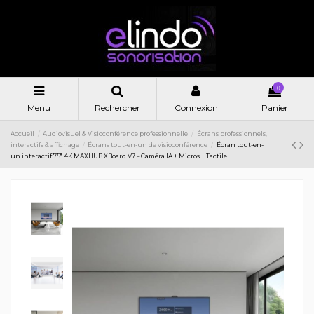
0
Menu
Rechercher
Connexion
Panier
Accueil
Audiovisuel & Visioconférence professionnelle
Écrans professionnels,
interactifs & affichage
Écrans tout-en-un de visioconférence
Écran tout-en-
un interactif 75" 4K MAXHUB XBoard V7 – Caméra IA + Micros + Tactile