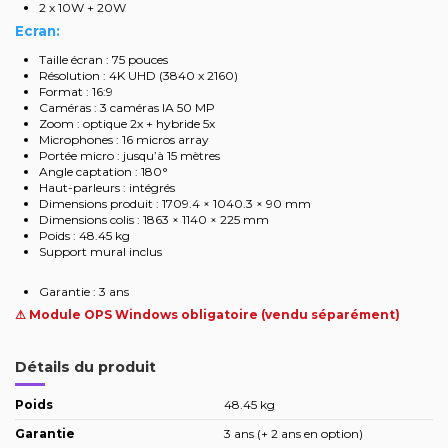
2 x 10W + 20W
Ecran:
Taille écran : 75 pouces
Résolution : 4K UHD (3840 x 2160)
Format : 16:9
Caméras : 3 caméras IA 50 MP
Zoom : optique 2x + hybride 5x
Microphones : 16 micros array
Portée micro : jusqu’à 15 mètres
Angle captation : 180°
Haut-parleurs : intégrés
Dimensions produit : 1709.4 × 1040.3 × 90 mm
Dimensions colis : 1863 × 1140 × 225 mm
Poids : 48.45 kg
Support mural inclus
Garantie : 3 ans
⚠ Module OPS Windows obligatoire (vendu séparément)
Détails du produit
Poids
48.45 kg
Garantie
3 ans (+ 2 ans en option)