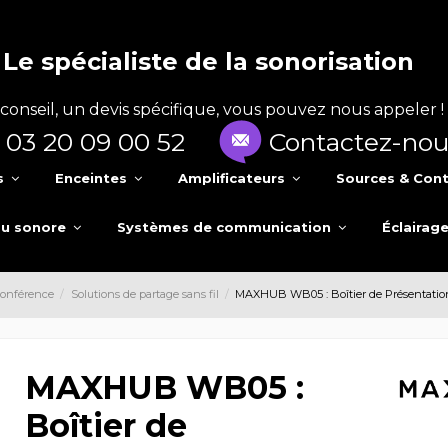
Le spécialiste de la sonorisation
conseil, un devis spécifique, vous pouvez nous appeler !
03 20 09 00 52
Contactez-nou
s
Enceintes
Amplificateurs
Sources & Cont
au sonore
Systèmes de communication
Éclairag
conférence
Solutions de partage sans fil
MAXHUB WB05 : Boîtier de Présentation 
MAXHUB WB05 :
Boîtier de