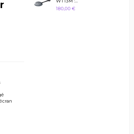
WT13M :...
r
180,00 €
s
gé
 écran