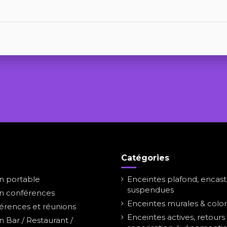
Catégories
on portable
Enceintes plafond, encast
suspendues
on conférences
Enceintes murales & colo
érences et réunions
Enceintes actives, retour
n Bar / Restaurant /