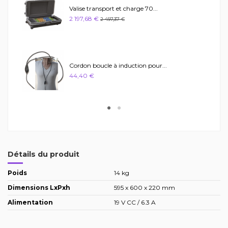
Valise transport et charge 70...
2 197,68 €
2 497,37 €
Cordon boucle à induction pour...
44,40 €
Détails du produit
Poids
14 kg
Dimensions LxPxh
595 x 600 x 220 mm
Alimentation
19 V CC / 6.3 A