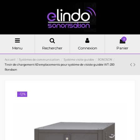
0
Menu
Rechercher
Connexion
Panier
Accueil
Systèmes de communication
Système visite guidée
RONDSON
Tiroir de chargement 60 emplacements pour système de visiste guidée WT-200
Rondson
-12%