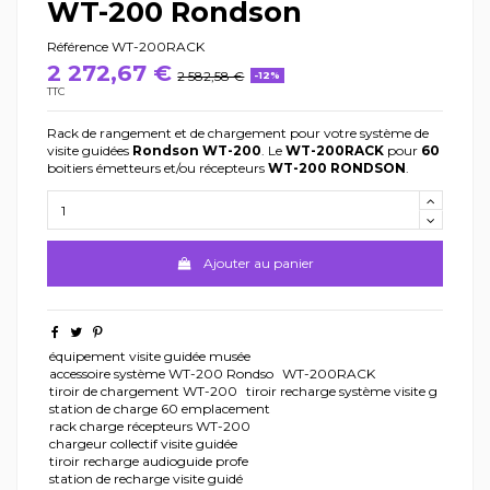
WT-200 Rondson
Référence
WT-200RACK
2 272,67 €
2 582,58 €
-12%
TTC
Rack de rangement et de chargement pour votre système de
visite guidées
Rondson WT-200
. Le
WT-200RACK
pour
60
boitiers émetteurs et/ou récepteurs
WT-200 RONDSON
.
Ajouter au panier
équipement visite guidée musée
accessoire système WT-200 Rondso
WT-200RACK
tiroir de chargement WT-200
tiroir recharge système visite g
station de charge 60 emplacement
rack charge récepteurs WT-200
chargeur collectif visite guidée
tiroir recharge audioguide profe
station de recharge visite guidé