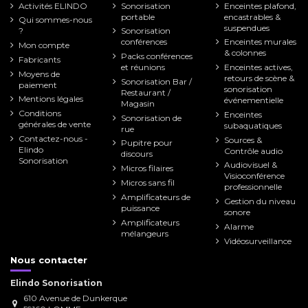
Activités ELINDO
Sonorisation
Enceintes plafond,
portable
encastrables &
Qui sommes-nous
suspendues
?
Sonorisation
conférences
Enceintes murales
Mon compte
& colonnes
Packs conférences
Fabricants
et réunions
Enceintes actives,
Moyens de
retours de scène &
Sonorisation Bar /
paiement
sonorisation
Restaurant /
Mentions légales
événementielle
Magasin
Conditions
Enceintes
Sonorisation de
générales de vente
subaquatiques
rue
Contactez-nous -
Sources &
Pupitre pour
Elindo
Contrôle audio
discours
Sonorisation
Audiovisuel &
Micros filaires
Visioconférence
Micros sans fil
professionnelle
Amplificateurs de
Gestion du niveau
puissance
sonore
Amplificateurs
Alarme
mélangeurs
Vidéosurveillance
Nous contacter
Elindo Sonorisation
610 Avenue de Dunkerque