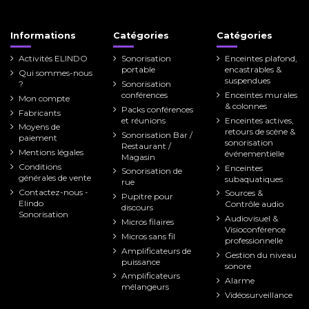
Informations
Catégories
Catégories
Activités ELINDO
Sonorisation
Enceintes plafond,
portable
encastrables &
Qui sommes-nous
suspendues
?
Sonorisation
conférences
Enceintes murales
Mon compte
& colonnes
Packs conférences
Fabricants
et réunions
Enceintes actives,
Moyens de
retours de scène &
Sonorisation Bar /
paiement
sonorisation
Restaurant /
Mentions légales
événementielle
Magasin
Conditions
Enceintes
Sonorisation de
générales de vente
subaquatiques
rue
Contactez-nous -
Sources &
Pupitre pour
Elindo
Contrôle audio
discours
Sonorisation
Audiovisuel &
Micros filaires
Visioconférence
Micros sans fil
professionnelle
Amplificateurs de
Gestion du niveau
puissance
sonore
Amplificateurs
Alarme
mélangeurs
Vidéosurveillance