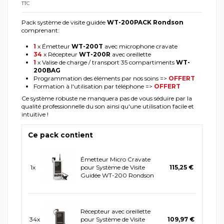
TTC
Pack système de visite guidée
WT-200PACK Rondson
comprenant:
1
x Émetteur
WT-200T
avec microphone cravate
34
x Récepteur
WT-200R
avec oreillette
1
x Valise de charge / transport 35 compartiments
WT-
200BAG
Programmation des éléments par nos soins =>
OFFERT
Formation à l'utilisation par téléphone =>
OFFERT
Ce système robuste ne manquera pas de vous séduire par la
qualité professionnelle du son ainsi qu'une utilisation facile et
intuitive !
Ce pack contient
Émetteur Micro Cravate
1x
pour Système de Visite
115,25 €
Guidée WT-200 Rondson
Récepteur avec oreillette
34x
pour Système de Visite
109,97 €