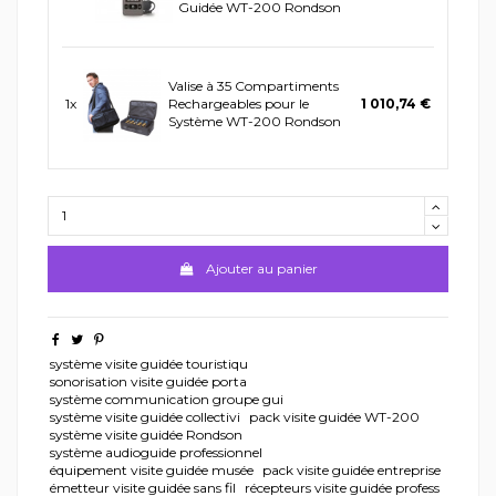
Guidée WT-200 Rondson
Valise à 35 Compartiments
1x
Rechargeables pour le
1 010,74 €
Système WT-200 Rondson
Ajouter au panier
système visite guidée touristiqu
sonorisation visite guidée porta
système communication groupe gui
système visite guidée collectivi
pack visite guidée WT-200
système visite guidée Rondson
système audioguide professionnel
équipement visite guidée musée
pack visite guidée entreprise
émetteur visite guidée sans fil
récepteurs visite guidée profess