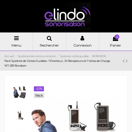
0
Menu
Rechercher
Connexion
Panier
Accueil
Systèmes de communication
Système visite guidée
RONDSON
Pack Système de Visites Guidées : 1 Émetteur, 34 Récepteurs et 1 Valise de Charge
WT-200 Rondson
-20%
Pack